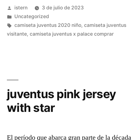
Publicado
istern
3 de julio de 2023
azul»
por
Publicado
Uncategorized
en
Etiquetas:
camiseta juventus 2020 niño
,
camiseta juventus
visitante
,
camiseta juventus x palace comprar
juventus pink jersey
with star
El período que abarca gran parte de la década