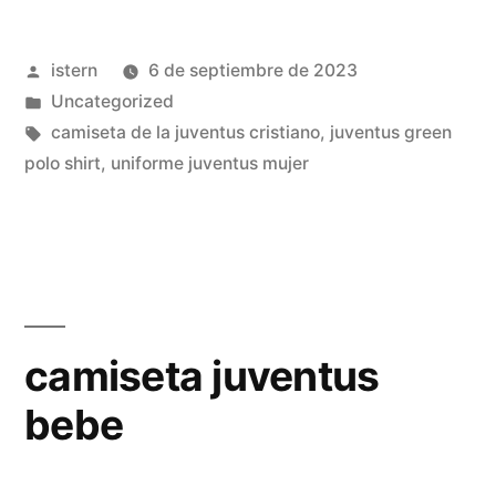
2019
Publicado
istern
6 de septiembre de 2023
20»
por
Publicado
Uncategorized
en
Etiquetas:
camiseta de la juventus cristiano
,
juventus green
polo shirt
,
uniforme juventus mujer
camiseta juventus
bebe