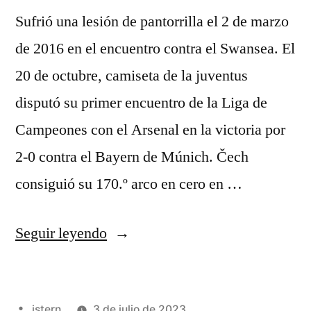
Sufrió una lesión de pantorrilla el 2 de marzo
de 2016 en el encuentro contra el Swansea. El
20 de octubre, camiseta de la juventus
disputó su primer encuentro de la Liga de
Campeones con el Arsenal en la victoria por
2-0 contra el Bayern de Múnich. Čech
consiguió su 170.º arco en cero en …
«segunda
Seguir leyendo
equipacion
juventus
Publicado
istern
3 de julio de 2023