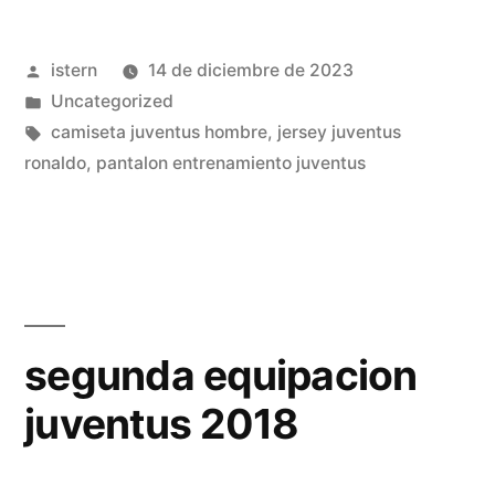
juventus
Publicado
istern
14 de diciembre de 2023
18
por
Publicado
Uncategorized
19»
en
Etiquetas:
camiseta juventus hombre
,
jersey juventus
ronaldo
,
pantalon entrenamiento juventus
segunda equipacion
juventus 2018